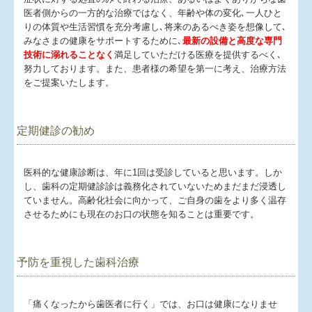
コロナ感染予防に
医者側からの一方的な治療ではなく、年齢や体の変化､一人ひと
りの体質や生活習慣を充分考慮し､将来のあるべき姿を想像して､
求人情報
みなさまの健康をサポートするために､
最新の設備と高度な専門
技術に溺れることなく
満足していただける医療を提供するべく､
施設基準
努力しております。また、患者様の希望を第一に考え、治療方法
をご提案いたします。
定期健診の勧め
医科的な健康診断は、年に1回は受診していると思います。しか
し、歯科の定期健診診は義務化されていないためまだまだ浸透し
ていません。高齢化社会に向かって、ご自身の歯をより多く温存
させるためにも現在のお口の状態を知ることは重要です。
予防を重視した歯科治療
「痛くなったから歯医者に行く」では、お口は健康になりませ