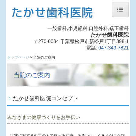
トップページ
一般歯科,小児歯科,口腔外科,矯正歯科
当院のご案内
たかせ歯科医院
〒270-0034 千葉県松戸市新松戸1丁目398-1
医師のご案内
電話:
047-349-7821
診療案内
トップページ
当院のご案内
歯周病治療
当院のご案内
審美歯科
矯正歯科
インプラント
たかせ歯科医院コンセプト
予防歯科
みなさまの健康づくりをお手伝い
診療時間・アクセス
新型コロナウイルス感染対策
症状に対する処置のみで終わる治療、あるいはよくありがちな歯