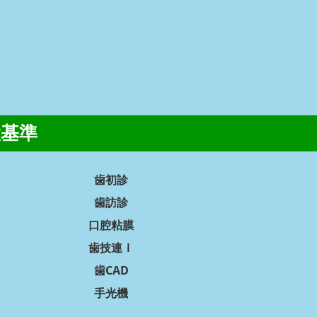
設基準
歯初診
歯訪診
口腔粘膜
歯技連Ⅰ
歯CAD
手光機