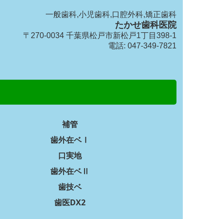
一般歯科,小児歯科,口腔外科,矯正歯科
たかせ歯科医院
〒270-0034 千葉県松戸市新松戸1丁目398-1
電話:
047-349-7821
補管
歯外在ベⅠ
口実地
歯外在ベⅡ
歯技ベ
歯医DX2