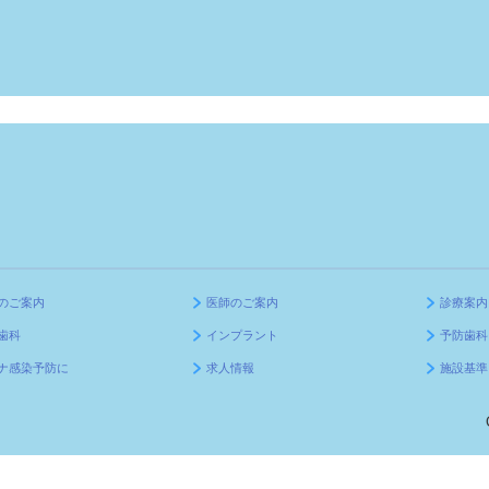
のご案内
医師のご案内
診療案内
歯科
インプラント
予防歯科
ナ感染予防に
求人情報
施設基準